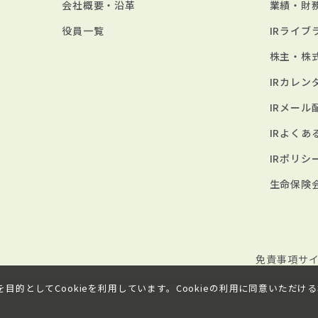
会社概要・沿革
業績・財
役員一覧
IRライブ
株主・株
IRカレン
IRメール
IRよくあ
IRポリシ
生命保険
免責事項
サ
を目的としてCookieを利用しています。Cookieの利用に同意い