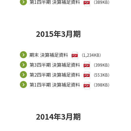
第1四半期 決算補足資料
（389KB）
2015年3月期
期末 決算補足資料
（1,234KB）
第3四半期 決算補足資料
（399KB）
第2四半期 決算補足資料
（553KB）
第1四半期 決算補足資料
（398KB）
2014年3月期