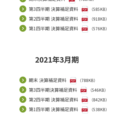
第3四半期 決算補足資料
（585KB）
第2四半期 決算補足資料
（918KB）
第1四半期 決算補足資料
（576KB）
2021年3月期
期末 決算補足資料
（788KB）
第3四半期決算補足資料
（546KB）
第2四半期 決算補足資料
（842KB）
第1四半期 決算補足資料
（538KB）