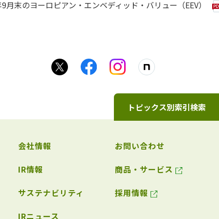
1年9月末のヨーロピアン・エンベディッド・バリュー（EEV）
トピックス別索引検索
会社情報
お問い合わせ
IR情報
商品・サービス
サステナビリティ
採用情報
IRニュース