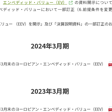
、
エンベディッド・バリュー（EV）
の資料開示につい
エンべディッド・バリューにおいて一部訂正（6.前提条件
バリュー （EEV）を開示」及び「決算説明資料」の一部訂正の
2024年3月期
4年3月末のヨーロピアン・エンベディッド・バリュー（EEV）
2023年3月期
3年3月末のヨーロピアン・エンベディッド・バリュー（EEV）