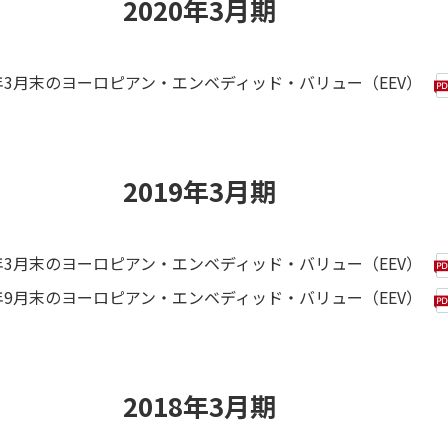
2020年3月期
0年3月末のヨーロピアン・エンベディッド・バリュー（EEV）
2019年3月期
9年3月末のヨーロピアン・エンベディッド・バリュー（EEV）
8年9月末のヨーロピアン・エンベディッド・バリュー（EEV）
2018年3月期