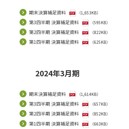
期末決算補足資料
（1,653KB）
第3四半期 決算補足資料
（595KB）
第2四半期 決算補足資料
（822KB）
第1四半期 決算補足資料
（625KB）
2024年3月期
期末決算補足資料
（1,614KB）
第3四半期 決算補足資料
（657KB）
第2四半期 決算補足資料
（852KB）
第1四半期 決算補足資料
（663KB）