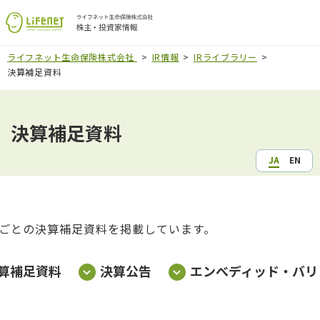
ライフネット生命保険株式会社
IR情報
IRライブラリー
決算補足資料
決算補足資料
JA
EN
ごとの決算補足資料を掲載しています。
算補足資料
決算公告
エンべディッド・バリ