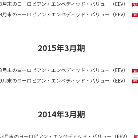
6年3月末のヨーロピアン・エンベディッド・バリュー（EEV）
5年9月末のヨーロピアン・エンベディッド・バリュー（EEV）
2015年3月期
5年3月末のヨーロピアン・エンベディッド・バリュー（EEV）
4年9月末のヨーロピアン・エンベディッド・バリュー（EEV）
2014年3月期
4年3月末のヨーロピアン・エンベディッド・バリュー（EEV）