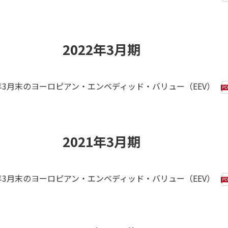
2022年3月期
2年3月末のヨーロピアン・エンベディッド・バリュー（EEV）
2021年3月期
1年3月末のヨーロピアン・エンベディッド・バリュー（EEV）