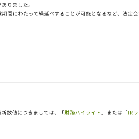
がありました。
保険期間にわたって繰延べすることが可能となるなど、法定
最新数値につきましては、「
財務ハイライト
」または「
IR