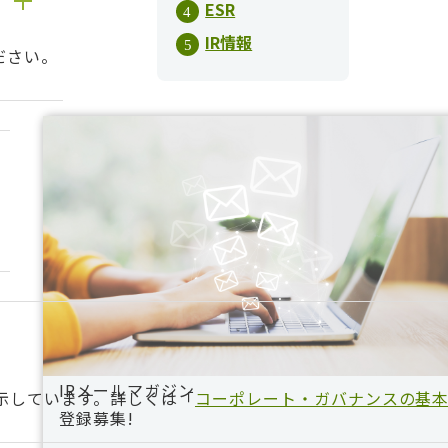
ESR
IR情報
ださい。
IRメールマガジン
示しています。詳しくは「
コーポレート・ガバナンスの基
登録募集!